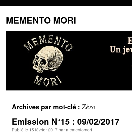
MEMENTO MORI
Aller
Zëro
Archives par mot-clé :
au
contenu
Emission N°15 : 09/02/2017
Publié le
15 février 2017
par
mementomori