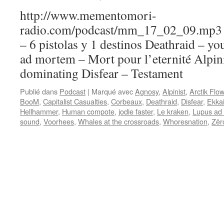
http://www.mementomori-
radio.com/podcast/mm_17_02_09.mp3 Pl
– 6 pistolas y 1 destinos Deathraid – yo
ad mortem – Mort pour l’eternité Alpin
dominating Disfear – Testament
Publié dans
Podcast
|
Marqué avec
Agnosy
,
Alpinist
,
Arctik Flo
BooM
,
Capitalist Casualties
,
Corbeaux
,
Deathraid
,
Disfear
,
Ekka
Hellhammer
,
Human compote
,
jodie faster
,
Le kraken
,
Lupus ad
sound
,
Voorhees
,
Whales at the crossroads
,
Whoresnation
,
Zër