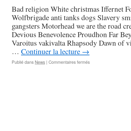
Bad religion White christmas Iffernet Fo
Wolfbrigade anti tanks dogs Slavery smr
gangsters Motorhead we are the road cr
Devious Benevolence Proudhon Far Be
Varoitus vakivalta Rhapsody Dawn of v
…
Continuer la lecture
→
sur
Publié dans
News
|
Commentaires fermés
Emission
N°80
:
c’est
noël,
3
semaines
après.