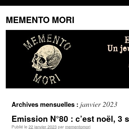
MEMENTO MORI
Aller
janvier 2023
Archives mensuelles :
au
contenu
Emission N°80 : c’est noël, 3
Publié le
22 janvier 2023
par
mementomori