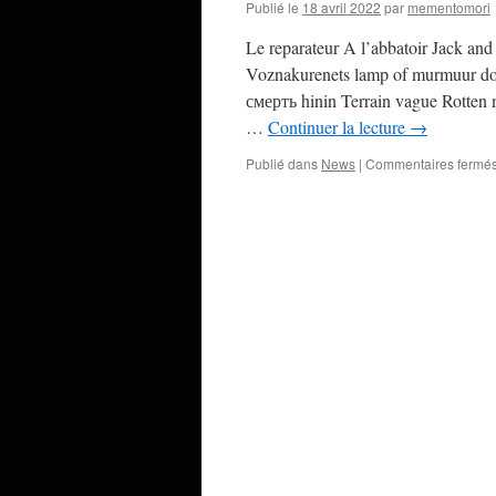
Publié le
18 avril 2022
par
mementomori
Le reparateur A l’abbatoir Jack an
Voznakurenets lamp of murmuur dom
смерть hinin Terrain vague Rotten 
…
Continuer la lecture
→
Publié dans
News
|
Commentaires fermé