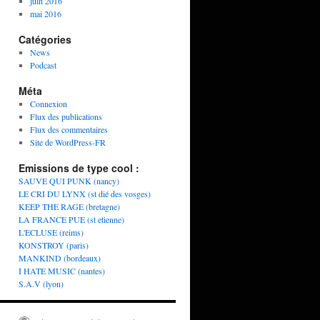
juin 2016
mai 2016
Catégories
News
Podcast
Méta
Connexion
Flux des publications
Flux des commentaires
Site de WordPress-FR
Emissions de type cool :
SAUVE QUI PUNK (nancy)
LE CRI DU LYNX (st dié des vosges)
KEEP THE RAGE (bretagne)
LA FRANCE PUE (st etienne)
L'ECLUSE (reims)
KONSTROY (paris)
MANKIND (bordeaux)
I HATE MUSIC (nantes)
S.A.V (lyon)