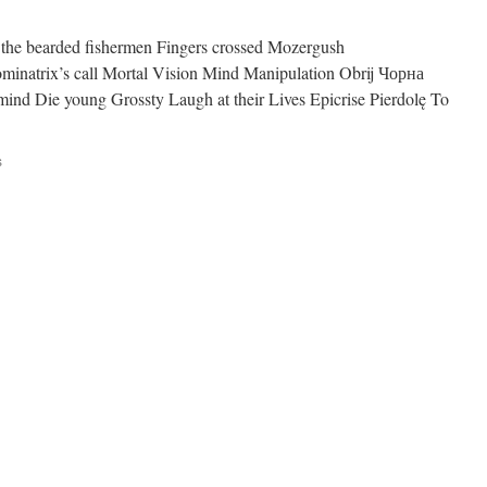
d the bearded fishermen Fingers crossed Mozergush
inatrix’s call Mortal Vision Mind Manipulation Obrij Чорна
mind Die young Grossty Laugh at their Lives Epicrise Pierdolę To
sur
s
Emission
N°72
:
Quand
Mounet
n’est
pas
là,
le
guacamole
danse.