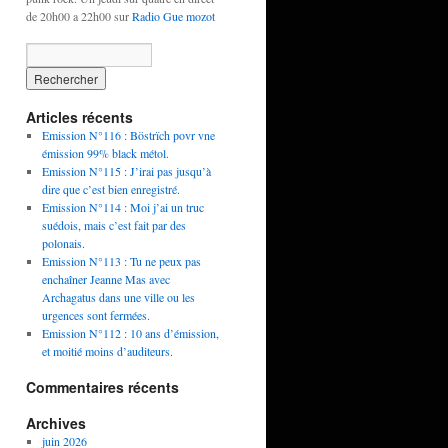
de 20h00 a 22h00 sur
Radio Gue mozot
Articles récents
Emission N°116 : Böstrïch povr vne
émission 99% black métol.
Emission N°115 : J’irai pas jusqu’à
dire que c’est bien enregistré.
Emission N°114 : Moi j’ai un truc
suédois, mais c’est fait par des
polonais.
Emission N°113 : Tu ne peux pas
enchaîner Jeanne Mas avec
Archagatus dans une ville ou les
urgences sont fermées.
Emission N°112 : 10 ans d’émission,
et moitié moins d’auditeurs.
Commentaires récents
Archives
juin 2026