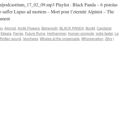
/podcast/mm_17_02_09.mp3 Playlist : Black Panda – 6 pistolas
to suffer Lupus ad mortem – Mort pour l’eternité Alpinist – The
tament
sy
,
Alpinist
,
Arctik Flowers
,
Behemoth
,
BLACK PANDA
,
BooM
,
Capitalist
,
Ekkaia
,
Fange
,
Future Ruins
,
Hellhammer
,
Human compote
,
jodie faster
,
Le
Rotten sound
,
Voorhees
,
Whales at the crossroads
,
Whoresnation
,
Zëro
|