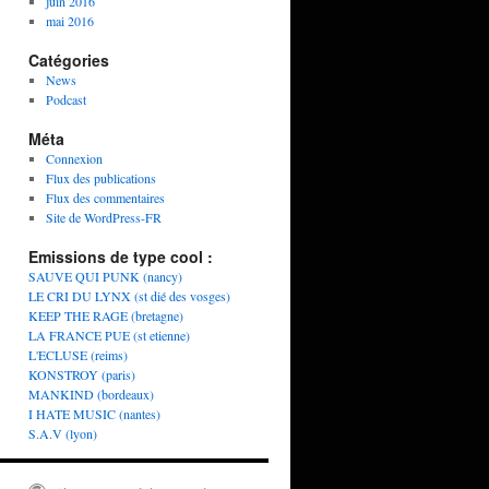
juin 2016
mai 2016
Catégories
News
Podcast
Méta
Connexion
Flux des publications
Flux des commentaires
Site de WordPress-FR
Emissions de type cool :
SAUVE QUI PUNK (nancy)
LE CRI DU LYNX (st dié des vosges)
KEEP THE RAGE (bretagne)
LA FRANCE PUE (st etienne)
L'ECLUSE (reims)
KONSTROY (paris)
MANKIND (bordeaux)
I HATE MUSIC (nantes)
S.A.V (lyon)