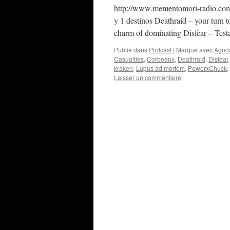
http://www.mementomori-radio.com
y 1 destinos Deathraid – your turn 
charm of dominating Disfear – Tes
Publié dans
Podcast
|
Marqué avec
Agno
Casualties
,
Corbeaux
,
Deathraid
,
Disfear
kraken
,
Lupus ad mortem
,
PowerxChuck
,
Laisser un commentaire