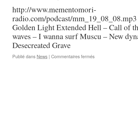
http://www.mementomori-
radio.com/podcast/mm_19_08_08.mp3 A
Golden Light Extended Hell – Call of t
waves – I wanna surf Muscu – New dyn
Desecreated Grave
sur
Publié dans
News
|
Commentaires fermés
Emission
N°46
:
08/08/19