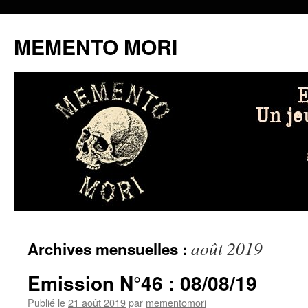
MEMENTO MORI
Aller
août 2019
Archives mensuelles :
au
contenu
Emission N°46 : 08/08/19
Publié le
21 août 2019
par
mementomori