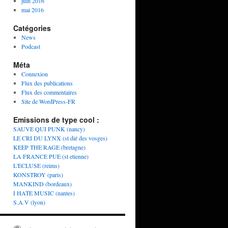
juin 2016
mai 2016
Catégories
News
Podcast
Méta
Connexion
Flux des publications
Flux des commentaires
Site de WordPress-FR
Emissions de type cool :
SAUVE QUI PUNK (nancy)
LE CRI DU LYNX (st dié des vosges)
KEEP THE RAGE (bretagne)
LA FRANCE PUE (st etienne)
L'ECLUSE (reims)
KONSTROY (paris)
MANKIND (bordeaux)
I HATE MUSIC (nantes)
S.A.V (lyon)