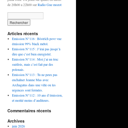
de 20h00 a 22h00 sur
Radio Gue mozot
Articles récents
Emission N°116 : Böstrïch povr vne
émission 99% black métol.
Emission N°115 : J’irai pas jusqu’à
dire que c’est bien enregistré.
Emission N°114 : Moi j’ai un truc
suédois, mais c’est fait par des
polonais.
Emission N°113 : Tu ne peux pas
enchaîner Jeanne Mas avec
Archagatus dans une ville ou les
urgences sont fermées.
Emission N°112 : 10 ans d’émission,
et moitié moins d’auditeurs.
Commentaires récents
Archives
juin 2026