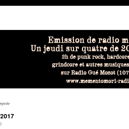
mpote
/2017
i