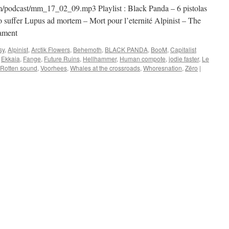
/podcast/mm_17_02_09.mp3 Playlist : Black Panda – 6 pistolas
to suffer Lupus ad mortem – Mort pour l’eternité Alpinist – The
tament
sy
,
Alpinist
,
Arctik Flowers
,
Behemoth
,
BLACK PANDA
,
BooM
,
Capitalist
,
Ekkaia
,
Fange
,
Future Ruins
,
Hellhammer
,
Human compote
,
jodie faster
,
Le
Rotten sound
,
Voorhees
,
Whales at the crossroads
,
Whoresnation
,
Zëro
|