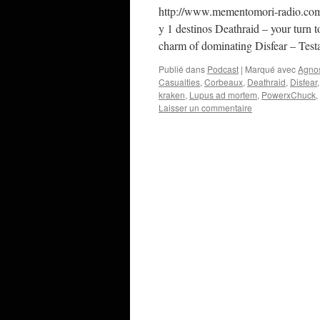
http://www.mementomori-radio.com
y 1 destinos Deathraid – your turn 
charm of dominating Disfear – Tes
Publié dans
Podcast
|
Marqué avec
Agno
Casualties
,
Corbeaux
,
Deathraid
,
Disfear
kraken
,
Lupus ad mortem
,
PowerxChuck
,
Laisser un commentaire