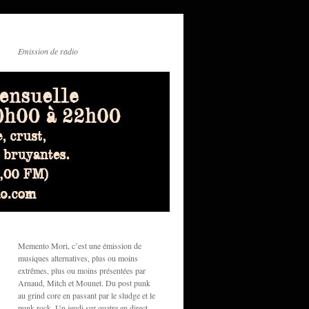
Emission de radio
Memento Mori, c’est une émission de
musiques alternatives, plus ou moins
extrêmes, plus ou moins présentées par
Arnaud, Mitch et Mounet. Du post punk
au grind core en passant par le sludge et le
punk rock. Un jeudi sur quatre en direct