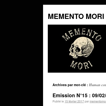
MEMENTO MORI
Aller
Human co
Archives par mot-clé :
au
Emission N°15 : 09/02
contenu
Publié le
15 février 2017
par
mementomor