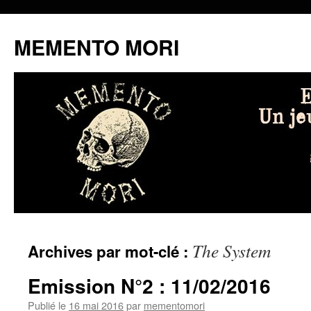
MEMENTO MORI
Aller
The System
Archives par mot-clé :
au
contenu
Emission N°2 : 11/02/2016
Publié le
16 mai 2016
par
mementomori