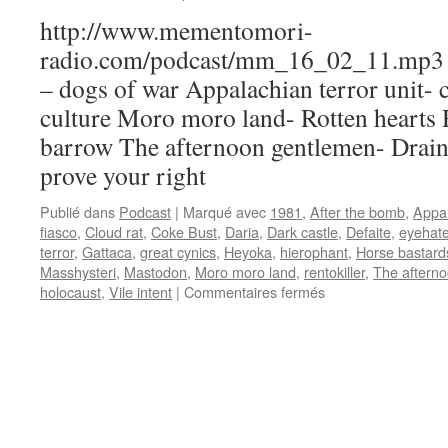
http://www.mementomori-
radio.com/podcast/mm_16_02_11.mp3 Pl
– dogs of war Appalachian terror unit- c
culture Moro moro land- Rotten hearts 
barrow The afternoon gentlemen- Drain
prove your right
Publié dans
Podcast
|
Marqué avec
1981
,
After the bomb
,
Appal
fiasco
,
Cloud rat
,
Coke Bust
,
Daria
,
Dark castle
,
Defaite
,
eyehat
terror
,
Gattaca
,
great cynics
,
Heyoka
,
hierophant
,
Horse bastard
Masshysteri
,
Mastodon
,
Moro moro land
,
rentokiller
,
The aftern
sur
holocaust
,
Vile intent
|
Commentaires fermés
Emission
N°2
:
11/02/2016