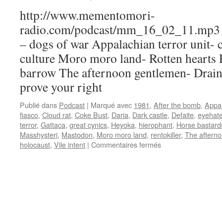
http://www.mementomori-
radio.com/podcast/mm_16_02_11.mp3 Pl
– dogs of war Appalachian terror unit- c
culture Moro moro land- Rotten hearts 
barrow The afternoon gentlemen- Drain
prove your right
Publié dans
Podcast
|
Marqué avec
1981
,
After the bomb
,
Appal
fiasco
,
Cloud rat
,
Coke Bust
,
Daria
,
Dark castle
,
Defaite
,
eyehat
terror
,
Gattaca
,
great cynics
,
Heyoka
,
hierophant
,
Horse bastard
Masshysteri
,
Mastodon
,
Moro moro land
,
rentokiller
,
The aftern
sur
holocaust
,
Vile intent
|
Commentaires fermés
Emission
N°2
:
11/02/2016