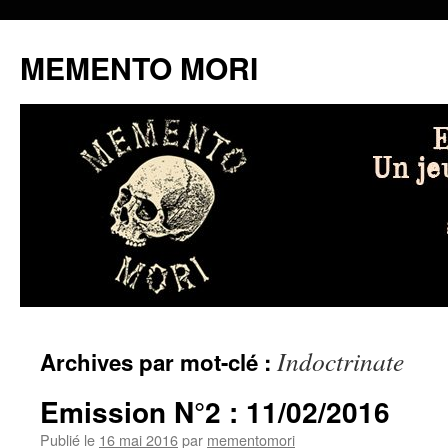
MEMENTO MORI
Aller
Indoctrinate
Archives par mot-clé :
au
contenu
Emission N°2 : 11/02/2016
Publié le
16 mai 2016
par
mementomori