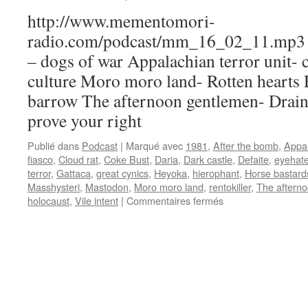
http://www.mementomori-
radio.com/podcast/mm_16_02_11.mp3 Pl
– dogs of war Appalachian terror unit- c
culture Moro moro land- Rotten hearts 
barrow The afternoon gentlemen- Drain
prove your right
Publié dans
Podcast
|
Marqué avec
1981
,
After the bomb
,
Appal
fiasco
,
Cloud rat
,
Coke Bust
,
Daria
,
Dark castle
,
Defaite
,
eyehat
terror
,
Gattaca
,
great cynics
,
Heyoka
,
hierophant
,
Horse bastard
Masshysteri
,
Mastodon
,
Moro moro land
,
rentokiller
,
The aftern
sur
holocaust
,
Vile intent
|
Commentaires fermés
Emission
N°2
:
11/02/2016