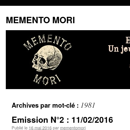
MEMENTO MORI
Aller
1981
Archives par mot-clé :
au
contenu
Emission N°2 : 11/02/2016
Publié le
16 mai 2016
par
mementomori