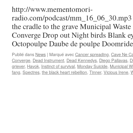
http://www.mementomori-
radio.com/podcast/mm_16_06_30.mp3 P
the cradle to the grave Municipal Waste
Converge Drop out Night birds Blank e
Octopoulpe Daube de poulpe Doomrider
Publié dans
News
|
Marqué avec
Cancer spreading
,
Cave Ne C
Converge
,
Dead Instrument
,
Dead Kennedys
,
Diego Pallavas
,
D
griever
,
Havok
,
Instinct of survival
,
Monday Suicide
,
Municipal W
fang
,
Spectres
,
the black heart rebellion
,
Tinner
,
Vicious Irene
,
W