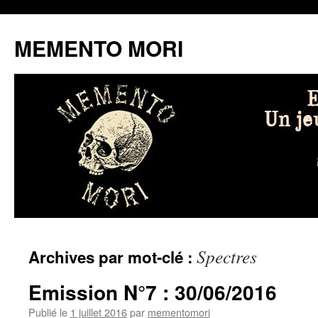
MEMENTO MORI
Aller
Spectres
Archives par mot-clé :
au
contenu
Emission N°7 : 30/06/2016
Publié le
1 juillet 2016
par
mementomori