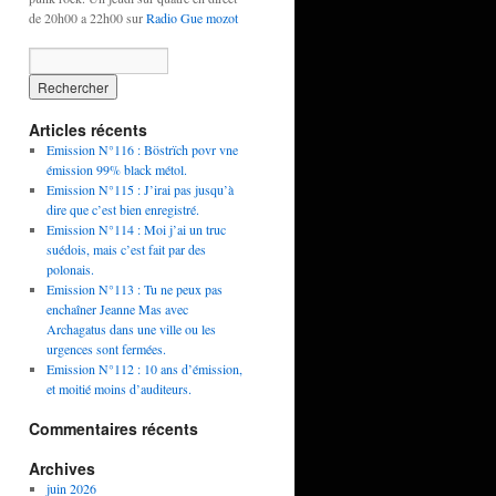
de 20h00 a 22h00 sur
Radio Gue mozot
Articles récents
Emission N°116 : Böstrïch povr vne
émission 99% black métol.
Emission N°115 : J’irai pas jusqu’à
dire que c’est bien enregistré.
Emission N°114 : Moi j’ai un truc
suédois, mais c’est fait par des
polonais.
Emission N°113 : Tu ne peux pas
enchaîner Jeanne Mas avec
Archagatus dans une ville ou les
urgences sont fermées.
Emission N°112 : 10 ans d’émission,
et moitié moins d’auditeurs.
Commentaires récents
Archives
juin 2026