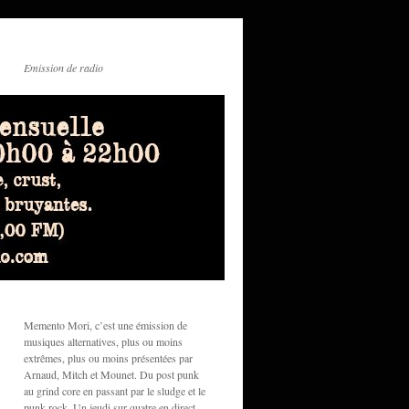
Emission de radio
Memento Mori, c’est une émission de
musiques alternatives, plus ou moins
extrêmes, plus ou moins présentées par
Arnaud, Mitch et Mounet. Du post punk
au grind core en passant par le sludge et le
punk rock. Un jeudi sur quatre en direct