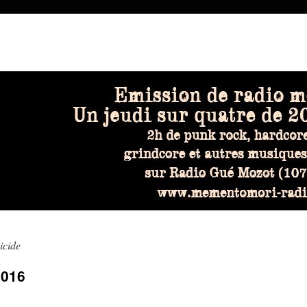
icide
2016