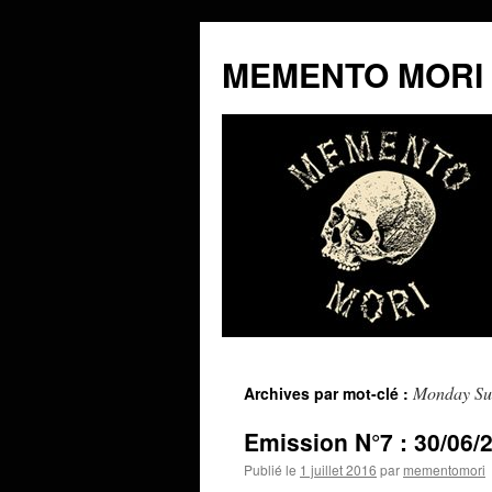
MEMENTO MORI
Aller
Monday Su
Archives par mot-clé :
au
Emission N°7 : 30/06/
contenu
Publié le
1 juillet 2016
par
mementomori