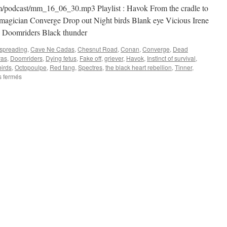
/podcast/mm_16_06_30.mp3 Playlist : Havok From the cradle to
 magician Converge Drop out Night birds Blank eye Vicious Irene
 Doomriders Black thunder
spreading
,
Cave Ne Cadas
,
Chesnut Road
,
Conan
,
Converge
,
Dead
vas
,
Doomriders
,
Dying fetus
,
Fake off
,
griever
,
Havok
,
Instinct of survival
,
birds
,
Octopoulpe
,
Red fang
,
Spectres
,
the black heart rebellion
,
Tinner
,
sur
 fermés
Emission
N°7
:
30/06/2016