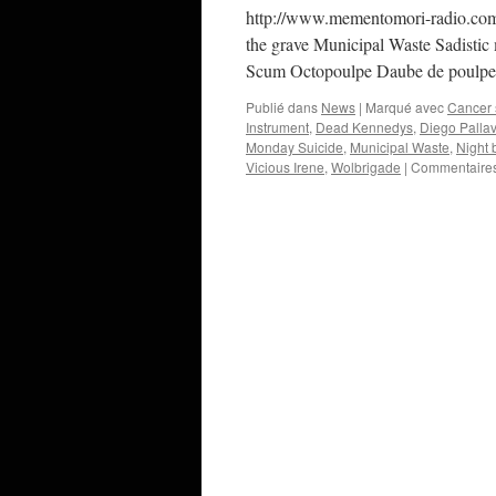
http://www.mementomori-radio.com
the grave Municipal Waste Sadistic
Scum Octopoulpe Daube de poulpe
Publié dans
News
|
Marqué avec
Cancer 
Instrument
,
Dead Kennedys
,
Diego Palla
Monday Suicide
,
Municipal Waste
,
Night 
Vicious Irene
,
Wolbrigade
|
Commentaires