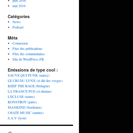
juin 2016
mai 2016
Catégories
News
Podcast
Méta
Connexion
Flux des publications
Flux des commentaires
Site de WordPress-FR
Emissions de type cool :
SAUVE QUI PUNK (nancy)
LE CRI DU LYNX (st dié des vosges)
KEEP THE RAGE (bretagne)
LA FRANCE PUE (st etienne)
L'ECLUSE (reims)
KONSTROY (paris)
MANKIND (bordeaux)
I HATE MUSIC (nantes)
S.A.V (lyon)