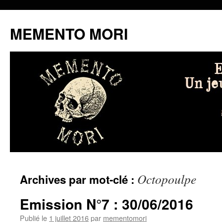
MEMENTO MORI
Aller
Octopoulpe
Archives par mot-clé :
au
contenu
Emission N°7 : 30/06/2016
Publié le
1 juillet 2016
par
mementomori