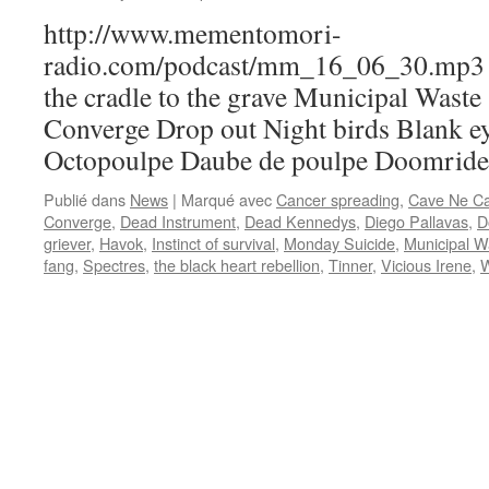
http://www.mementomori-
radio.com/podcast/mm_16_06_30.mp3 P
the cradle to the grave Municipal Waste
Converge Drop out Night birds Blank e
Octopoulpe Daube de poulpe Doomrider
Publié dans
News
|
Marqué avec
Cancer spreading
,
Cave Ne C
Converge
,
Dead Instrument
,
Dead Kennedys
,
Diego Pallavas
,
D
griever
,
Havok
,
Instinct of survival
,
Monday Suicide
,
Municipal W
fang
,
Spectres
,
the black heart rebellion
,
Tinner
,
Vicious Irene
,
W