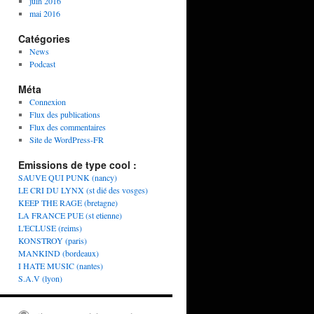
juin 2016
mai 2016
Catégories
News
Podcast
Méta
Connexion
Flux des publications
Flux des commentaires
Site de WordPress-FR
Emissions de type cool :
SAUVE QUI PUNK (nancy)
LE CRI DU LYNX (st dié des vosges)
KEEP THE RAGE (bretagne)
LA FRANCE PUE (st etienne)
L'ECLUSE (reims)
KONSTROY (paris)
MANKIND (bordeaux)
I HATE MUSIC (nantes)
S.A.V (lyon)