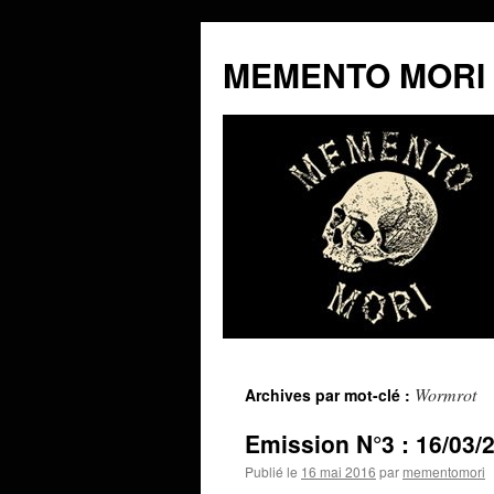
MEMENTO MORI
Aller
Wormrot
Archives par mot-clé :
au
Emission N°3 : 16/03/
contenu
Publié le
16 mai 2016
par
mementomori