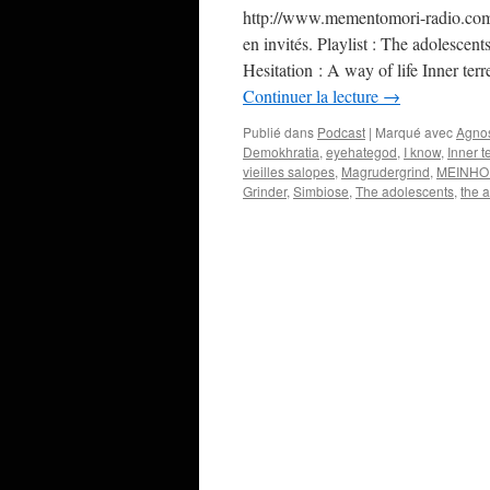
http://www.mementomori-radio.co
en invités. Playlist : The adolesce
Hesitation : A way of life Inner ter
Continuer la lecture
→
Publié dans
Podcast
|
Marqué avec
Agno
Demokhratia
,
eyehategod
,
I know
,
Inner t
vieilles salopes
,
Magrudergrind
,
MEINHO
Grinder
,
Simbiose
,
The adolescents
,
the 