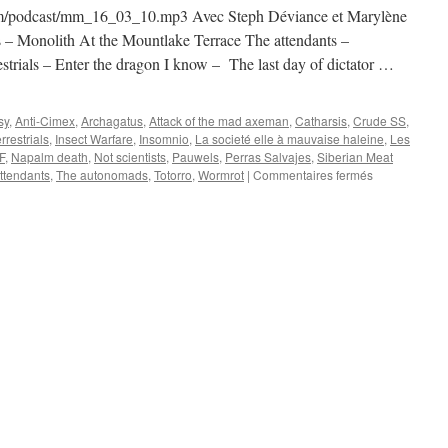
m/podcast/mm_16_03_10.mp3 Avec Steph Déviance et Marylène
nts – Monolith At the Mountlake Terrace The attendants –
restrials – Enter the dragon I know – The last day of dictator …
sy
,
Anti-Cimex
,
Archagatus
,
Attack of the mad axeman
,
Catharsis
,
Crude SS
,
errestrials
,
Insect Warfare
,
Insomnio
,
La societé elle à mauvaise haleine
,
Les
F
,
Napalm death
,
Not scientists
,
Pauwels
,
Perras Salvajes
,
Siberian Meat
sur
attendants
,
The autonomads
,
Totorro
,
Wormrot
|
Commentaires fermés
Emission
N°3
:
16/03/2016