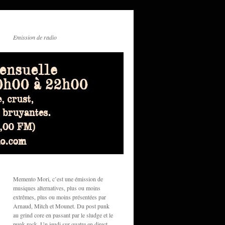
Emission de radio
Memento Mori, c’est une émission de
musiques alternatives, plus ou moins
extrêmes, plus ou moins présentées par
Arnaud, Mitch et Mounet. Du post punk
au grind core en passant par le sludge et le
punk rock. Un jeudi sur quatre en direct