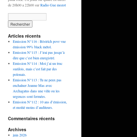
de 20h00 a 22h00 sur
Radio Gue mozot
Articles récents
Emission N°116 : Böstrïch povr vne
émission 99% black métol.
Emission N°115 : J’irai pas jusqu’à
dire que c’est bien enregistré.
Emission N°114 : Moi j’ai un truc
suédois, mais c’est fait par des
polonais.
Emission N°113 : Tu ne peux pas
enchaîner Jeanne Mas avec
Archagatus dans une ville ou les
urgences sont fermées.
Emission N°112 : 10 ans d’émission,
et moitié moins d’auditeurs.
Commentaires récents
Archives
juin 2026