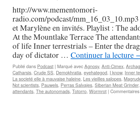
http://www.mementomori-
radio.com/podcast/mm_16_03_10.mp3 
et Marylène en invités. Playlist : The a
At the Mountlake Terrace The attendant
of life Inner terrestrials – Enter the dr
day of dictator …
Continuer la lecture
Publié dans
Podcast
|
Marqué avec
Agnosy
,
Anti-Cimex
,
Archag
Catharsis
,
Crude SS
,
Demokhratia
,
eyehategod
,
I know
,
Inner te
La societé elle à mauvaise haleine
,
Les vieilles salopes
,
Magrude
Not scientists
,
Pauwels
,
Perras Salvajes
,
Siberian Meat Grinder
attendants
,
The autonomads
,
Totorro
,
Wormrot
|
Commentaires