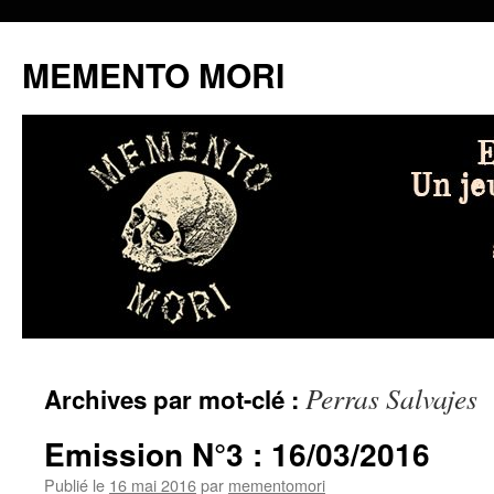
MEMENTO MORI
Aller
Perras Salvajes
Archives par mot-clé :
au
contenu
Emission N°3 : 16/03/2016
Publié le
16 mai 2016
par
mementomori