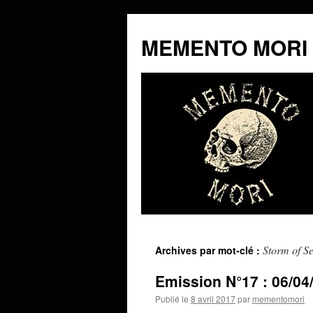
MEMENTO MORI
Aller
Storm of Se
Archives par mot-clé :
au
Emission N°17 : 06/04
contenu
Publié le
8 avril 2017
par
mementomori