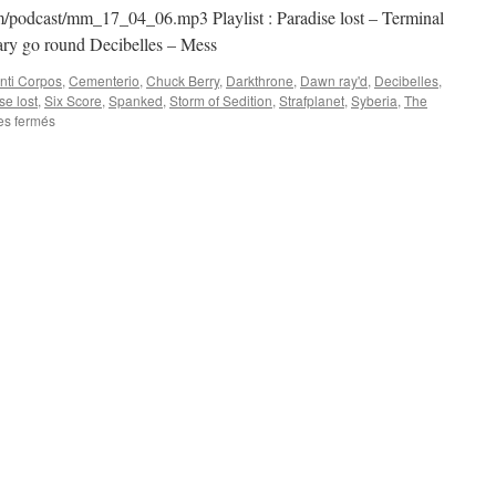
podcast/mm_17_04_06.mp3 Playlist : Paradise lost – Terminal
ry go round Decibelles – Mess
nti Corpos
,
Cementerio
,
Chuck Berry
,
Darkthrone
,
Dawn ray'd
,
Decibelles
,
se lost
,
Six Score
,
Spanked
,
Storm of Sedition
,
Strafplanet
,
Syberia
,
The
sur
s fermés
Emission
N°17
:
06/04/17