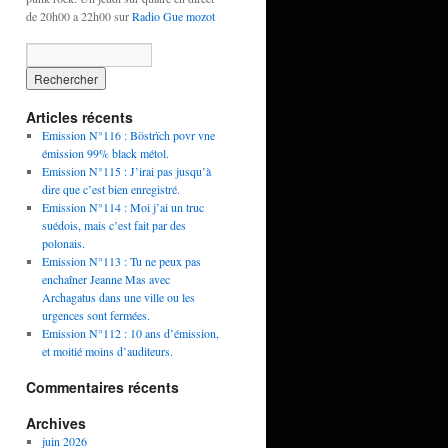
de 20h00 a 22h00 sur
Radio Gue mozot
Articles récents
Emission N°116 : Böstrïch povr vne
émission 99% black métol.
Emission N°115 : J’irai pas jusqu’à
dire que c’est bien enregistré.
Emission N°114 : Moi j’ai un truc
suédois, mais c’est fait par des
polonais.
Emission N°113 : Tu ne peux pas
enchaîner Jeanne Mas avec
Archagatus dans une ville ou les
urgences sont fermées.
Emission N°112 : 10 ans d’émission,
et moitié moins d’auditeurs.
Commentaires récents
Archives
juin 2026