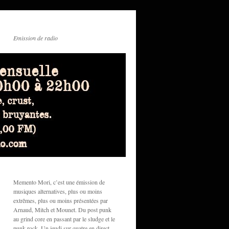
Emission de radio
Memento Mori, c’est une émission de
musiques alternatives, plus ou moins
extrêmes, plus ou moins présentées par
Arnaud, Mitch et Mounet. Du post punk
au grind core en passant par le sludge et le
punk rock. Un jeudi sur quatre en direct