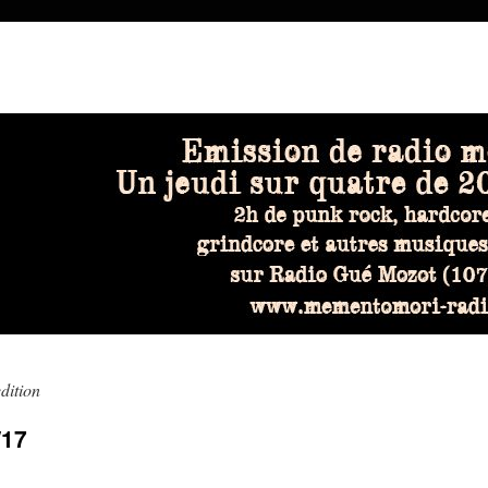
dition
/17