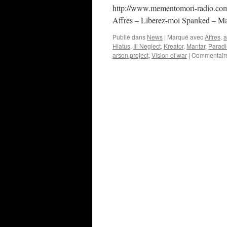
http://www.mementomori-radio.com/
Affres – Liberez-moi Spanked – Ma
Publié dans
News
|
Marqué avec
Affres
,
a
Hiatus
,
Ill Neglect
,
Kreator
,
Mantar
,
Paradi
arson project
,
Vision of war
|
Commentaire