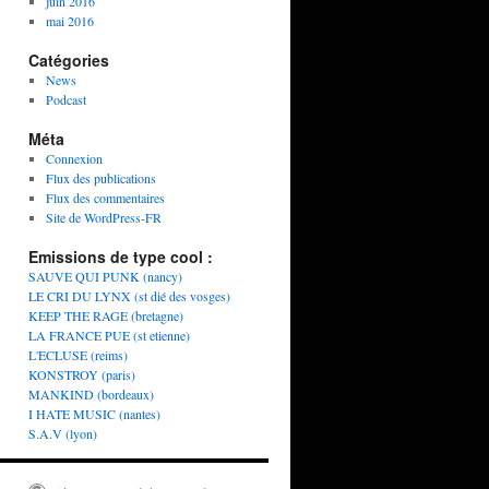
juin 2016
mai 2016
Catégories
News
Podcast
Méta
Connexion
Flux des publications
Flux des commentaires
Site de WordPress-FR
Emissions de type cool :
SAUVE QUI PUNK (nancy)
LE CRI DU LYNX (st dié des vosges)
KEEP THE RAGE (bretagne)
LA FRANCE PUE (st etienne)
L'ECLUSE (reims)
KONSTROY (paris)
MANKIND (bordeaux)
I HATE MUSIC (nantes)
S.A.V (lyon)