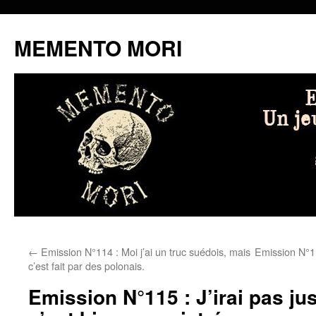
MEMENTO MORI
Aller
←
Emission N°114 : Moi j’ai un truc suédois, mais
Emission N°1
au
c’est fait par des polonais.
contenu
Emission N°115 : J’irai pas ju