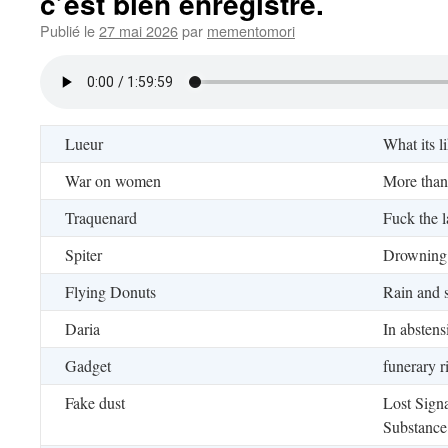
c’est bien enregistré.
Publié le
27 mai 2026
par
mementomori
Lueur
What its li
War on women
More than
Traquenard
Fuck the 
Spiter
Drowning 
Flying Donuts
Rain and 
Daria
In abstens
Gadget
funerary ri
Fake dust
Lost Sign
Substance