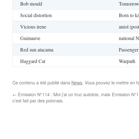
Bob mould
Tomorrow
Social distortion
Born to ki
Vicious irene
aniol (pos
Guimauve
national 
Red sun atacama
Passenger
Haggard Cat
Warpath
Ce contenu a été publié dans
News
. Vous pouvez le mettre en f
←
Emission N°114 : Moi j’ai un truc suédois, mais
Emission N°1
c’est fait par des polonais.