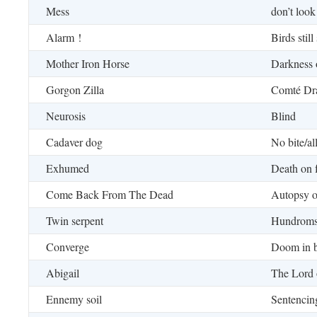
Mess
don’t look
Alarm !
Birds still
Mother Iron Horse
Darkness 
Gorgon Zilla
Comté Dr
Neurosis
Blind
Cadaver dog
No bite/al
Exhumed
Death on 
Come Back From The Dead
Autopsy o
Twin serpent
Hundroms
Converge
Doom in 
Abigail
The Lord 
Ennemy soil
Sentenci