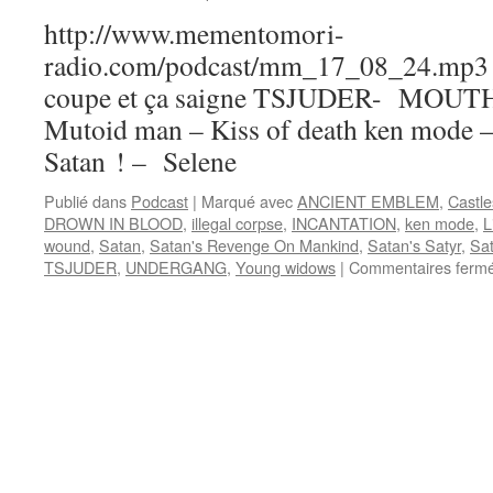
http://www.mementomori-
radio.com/podcast/mm_17_08_24.mp3 Pla
coupe et ça saigne TSJUDER- MO
Mutoid man – Kiss of death ken mode 
Satan ! – Selene
Publié dans
Podcast
|
Marqué avec
ANCIENT EMBLEM
,
Castle
DROWN IN BLOOD
,
illegal corpse
,
INCANTATION
,
ken mode
,
L
wound
,
Satan
,
Satan's Revenge On Mankind
,
Satan's Satyr
,
Sat
TSJUDER
,
UNDERGANG
,
Young widows
|
Commentaires ferm