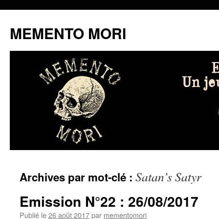
MEMENTO MORI
Aller
Satan’s Satyr
Archives par mot-clé :
au
contenu
Emission N°22 : 26/08/2017
Publié le
26 août 2017
par
mementomori