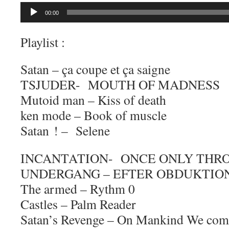
Lecteur
00:00
audio
Playlist :
Satan – ça coupe et ça saigne
TSJUDER- MOUTH OF MADNESS
Mutoid man – Kiss of death
ken mode – Book of muscle
Satan ! – Selene
INCANTATION- ONCE ONLY THR
UNDERGANG – EFTER OBDUKTIO
The armed – Rythm 0
Castles – Palm Reader
Satan’s Revenge – On Mankind We come