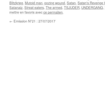
Blitzkrieg
,
Mutoid man
,
oozing wound
,
Satan
,
Satan's Revenge 
Satanaiz
,
Streat eaters
,
The armed
,
TSJUDER
,
UNDERGANG
,
mettre en favoris avec
ce permalien
.
←
Emission N°21 : 27/07/2017