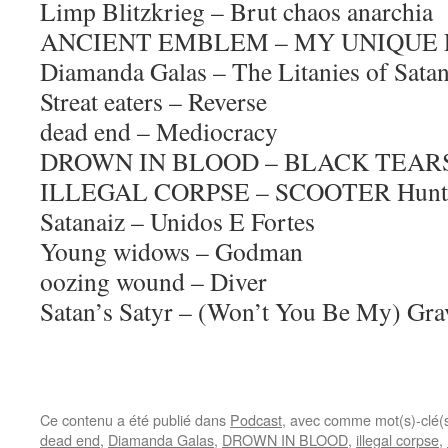
Limp Blitzkrieg – Brut chaos anarchia
ANCIENT EMBLEM – MY UNIQUE
Diamanda Galas – The Litanies of Sata
Streat eaters – Reverse
dead end – Mediocracy
DROWN IN BLOOD – BLACK TEAR
ILLEGAL CORPSE – SCOOTER Hunt
Satanaiz – Unidos E Fortes
Young widows – Godman
oozing wound – Diver
Satan’s Satyr – (Won’t You Be My) Gra
Ce contenu a été publié dans
Podcast
, avec comme mot(s)-clé(
dead end
,
Diamanda Galas
,
DROWN IN BLOOD
,
illegal corpse
,