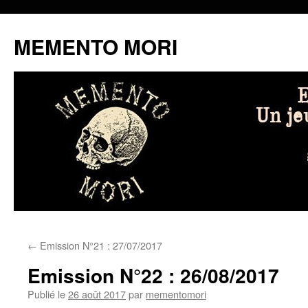
MEMENTO MORI
Aller
←
Emission N°21 : 27/07/2017
au
Emission N°22 : 26/08/2017
contenu
Publié le
26 août 2017
par
mementomori