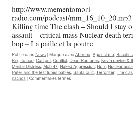
http://www.mementomori-
radio.com/podcast/mm_16_10_20.mp3 P
Killing time The clash – Should I stay o
assault – critical mass Nuclear death ter
bop – La paille et la poutre
Publié dans
News
|
Marqué avec
Aborted
,
Against me
,
Bacchus
Brigitte bop
,
Carl gut
,
Conflict
,
Dead Ramones
,
Kevin devine & 
Mental Distress
,
Mob 47
,
Naked Aggression
,
Nofx
,
Nuclear assa
Peter and the test tubes babies
,
Santa cruz
,
Terrorizer
,
The cla
sur
nachos
|
Commentaires fermés
Emission
N°11
:
20/10/2016