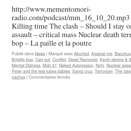
http://www.mementomori-
radio.com/podcast/mm_16_10_20.mp3 P
Killing time The clash – Should I stay o
assault – critical mass Nuclear death ter
bop – La paille et la poutre
Publié dans
News
|
Marqué avec
Aborted
,
Against me
,
Bacchus
Brigitte bop
,
Carl gut
,
Conflict
,
Dead Ramones
,
Kevin devine & 
Mental Distress
,
Mob 47
,
Naked Aggression
,
Nofx
,
Nuclear assa
Peter and the test tubes babies
,
Santa cruz
,
Terrorizer
,
The cla
sur
nachos
|
Commentaires fermés
Emission
N°11
:
20/10/2016