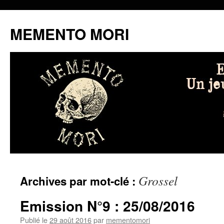
MEMENTO MORI
Aller
Grossel
Archives par mot-clé :
au
contenu
Emission N°9 : 25/08/2016
Publié le
29 août 2016
par
mementomori