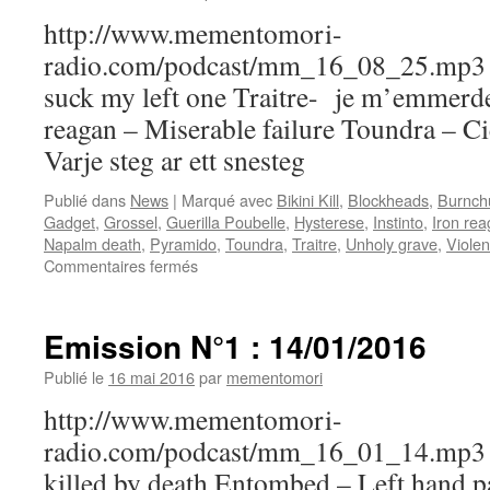
http://www.mementomori-
radio.com/podcast/mm_16_08_25.mp3 Pla
suck my left one Traitre- je m’emmerde
reagan – Miserable failure Toundra – C
Varje steg ar ett snesteg
Publié dans
News
|
Marqué avec
Bikini Kill
,
Blockheads
,
Burnch
Gadget
,
Grossel
,
Guerilla Poubelle
,
Hysterese
,
Instinto
,
Iron re
Napalm death
,
Pyramido
,
Toundra
,
Traitre
,
Unholy grave
,
Violen
sur
Commentaires fermés
Emission
N°9
:
Emission N°1 : 14/01/2016
25/08/2016
Publié le
16 mai 2016
par
mementomori
http://www.mementomori-
radio.com/podcast/mm_16_01_14.mp3 P
killed by death Entombed – Left hand p