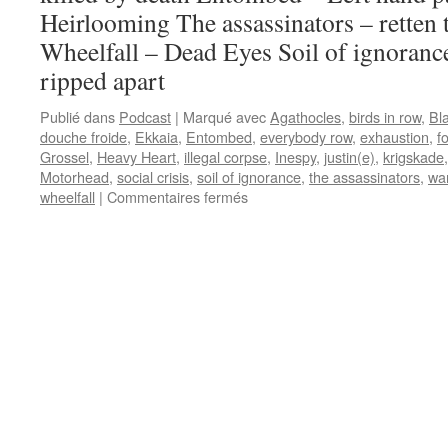
Heirlooming The assassinators – retten t
Wheelfall – Dead Eyes Soil of ignoranc
ripped apart
Publié dans
Podcast
|
Marqué avec
Agathocles
,
birds in row
,
Bl
douche froide
,
Ekkaia
,
Entombed
,
everybody row
,
exhaustion
,
f
Grossel
,
Heavy Heart
,
illegal corpse
,
Inespy
,
justin(e)
,
krigskade
Motorhead
,
social crisis
,
soil of ignorance
,
the assassinators
,
wa
sur
wheelfall
|
Commentaires fermés
Emission
N°1
:
14/01/2016