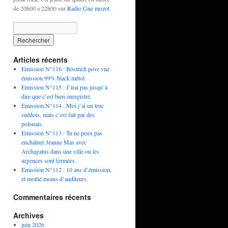
de 20h00 a 22h00 sur
Radio Gue mozot
Articles récents
Emission N°116 : Böstrïch povr vne
émission 99% black métol.
Emission N°115 : J’irai pas jusqu’à
dire que c’est bien enregistré.
Emission N°114 : Moi j’ai un truc
suédois, mais c’est fait par des
polonais.
Emission N°113 : Tu ne peux pas
enchaîner Jeanne Mas avec
Archagatus dans une ville ou les
urgences sont fermées.
Emission N°112 : 10 ans d’émission,
et moitié moins d’auditeurs.
Commentaires récents
Archives
juin 2026