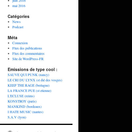
juin 2016
mai 2016
Catégories
News
Podcast
Méta
Connexion
Flux des publications
Flux des commentaires
Site de WordPress-FR
Emissions de type cool :
SAUVE QUI PUNK (nancy)
LE CRI DU LYNX (st dié des vosges)
KEEP THE RAGE (bretagne)
LA FRANCE PUE (st etienne)
L'ECLUSE (reims)
KONSTROY (paris)
MANKIND (bordeaux)
I HATE MUSIC (nantes)
S.A.V (lyon)