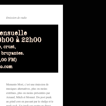
Emission de radio
Memento Mori, c’est une émission de
musiques alternatives, plus ou moins
extrêmes, plus ou moins présentées par
Arnaud, Mitch et Mounet. Du post punk
au grind core en passant par le sludge et le
punk rock. Un jeudi sur quatre en direct