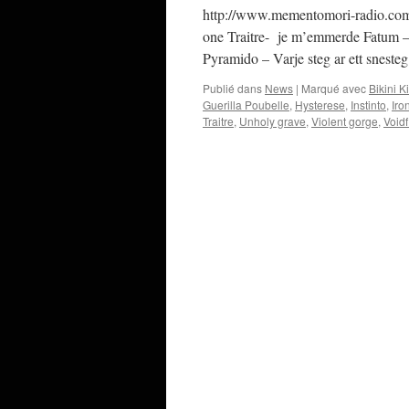
http://www.mementomori-radio.com/
one Traitre- je m’emmerde Fatum – 
Pyramido – Varje steg ar ett snesteg
Publié dans
News
|
Marqué avec
Bikini Ki
Guerilla Poubelle
,
Hysterese
,
Instinto
,
Iro
Traitre
,
Unholy grave
,
Violent gorge
,
Voidfi