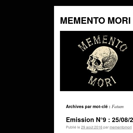
MEMENTO MORI
Aller
Fatum
Archives par mot-clé :
au
Emission N°9 : 25/08/
contenu
Publié le
29 août 2016
par
mementomori