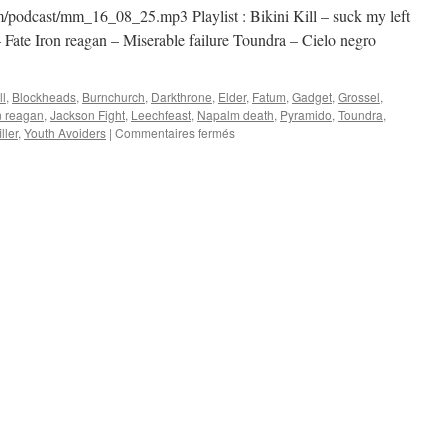
podcast/mm_16_08_25.mp3 Playlist : Bikini Kill – suck my left
Fate Iron reagan – Miserable failure Toundra – Cielo negro
ll
,
Blockheads
,
Burnchurch
,
Darkthrone
,
Elder
,
Fatum
,
Gadget
,
Grossel
,
n reagan
,
Jackson Fight
,
Leechfeast
,
Napalm death
,
Pyramido
,
Toundra
,
sur
ller
,
Youth Avoiders
|
Commentaires fermés
Emission
N°9
:
25/08/2016