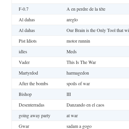
F-0.7
A en perdre de la tête
Al dahas
areglo
Al dahas
Our Brain is the Only Tool that w
Pist Idiots
motor runnin
idles
Meds
Vader
This Is The War
Martyrdod
harmagedon
After the bombs
spoils of war
Bishop
III
Desenterradas
Danzando en el caos
going away party
at war
Gwar
sadam a gogo