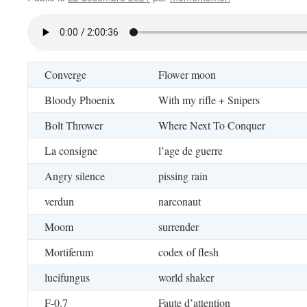
Converge
Flower moon
Bloody Phoenix
With my rifle + Snipers
Bolt Thrower
Where Next To Conquer
La consigne
l’age de guerre
Angry silence
pissing rain
verdun
narconaut
Moom
surrender
Mortiferum
codex of flesh
lucifungus
world shaker
F-0.7
Faute d’attention