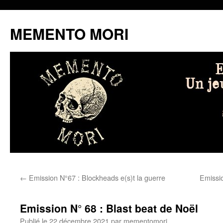
MEMENTO MORI
Aller
←
Emission N°67 : Blockheads e(s)t la guerre
Emissio
au
contenu
Emission N° 68 : Blast beat de Noël
Publié le
22 décembre 2021
par
mementomori