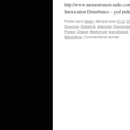
http://www.mementomori-radio.co
Intoxication Disturbance – god pulle
Publié dans
News
|
Marqué avec
D.I.S
,
D
Disgorge
,
Diskelmä
,
diskoirää
,
Dismembe
Project
,
Diswar
,
Warbringer
,
warcollapse
,
sur
Warvictims
|
Commentaires fermés
Emissi
N°26
:
14/12/