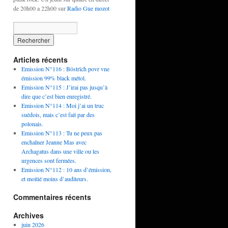
de 20h00 a 22h00 sur
Radio Gue mozot
Articles récents
Emission N°116 : Böstrïch povr vne
émission 99% black métol.
Emission N°115 : J’irai pas jusqu’à
dire que c’est bien enregistré.
Emission N°114 : Moi j’ai un truc
suédois, mais c’est fait par des
polonais.
Emission N°113 : Tu ne peux pas
enchaîner Jeanne Mas avec
Archagatus dans une ville ou les
urgences sont fermées.
Emission N°112 : 10 ans d’émission,
et moitié moins d’auditeurs.
Commentaires récents
Archives
juin 2026