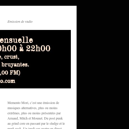
Emission de radio
Memento Mori, c’est une émission de
musiques alternatives, plus ou moins
extrêmes, plus ou moins présentées par
Arnaud, Mitch et Mounet. Du post punk
au grind core en passant par le sludge et le
punk rock. Un jeudi sur quatre en direct