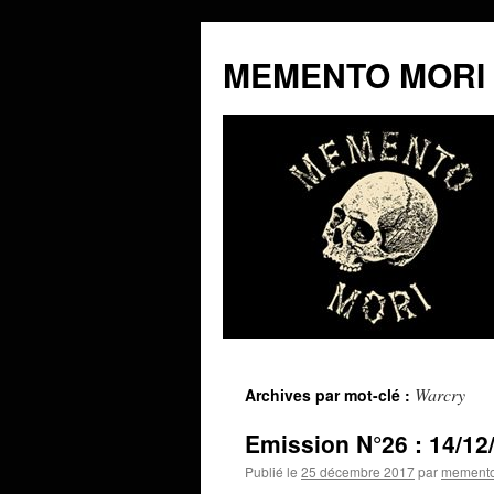
MEMENTO MORI
Aller
Warcry
Archives par mot-clé :
au
Emission N°26 : 14/12
contenu
Publié le
25 décembre 2017
par
memento