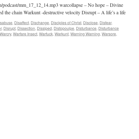
m/podcast/mm_17_12_14.mp3 warcollapse – No hope – Divine
d the chain Warkunt -destructive velocity Disrupt – A life’s a life
isabuse
,
Disaffect
,
Dischange
,
Disciples of Christ
,
Disclose
,
Disfear
,
r
,
Disrupt
,
Dissection
,
Dissiped
,
Distopoulpe
,
Disturbance
,
Disturbance
Warcry
,
Warfare Insect
,
Warfuck
,
Warkunt
,
Warning Warning
,
Warsore
,
on
2017