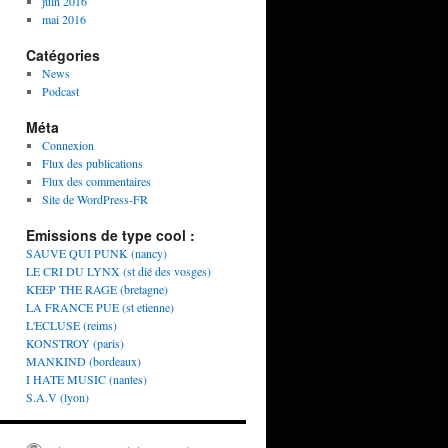
juin 2016
mai 2016
Catégories
News
Podcast
Méta
Connexion
Flux des publications
Flux des commentaires
Site de WordPress-FR
Emissions de type cool :
SAUVE QUI PUNK (nancy)
LE CRI DU LYNX (st dié des vosges)
KEEP THE RAGE (bretagne)
LA FRANCE PUE (st etienne)
L'ECLUSE (reims)
KONSTROY (paris)
MANKIND (bordeaux)
I HATE MUSIC (nantes)
S.A.V (lyon)