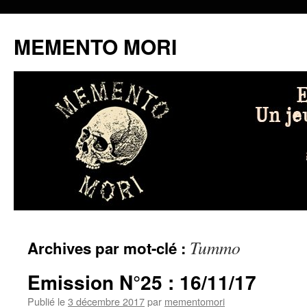
MEMENTO MORI
Aller
Tummo
Archives par mot-clé :
au
contenu
Emission N°25 : 16/11/17
Publié le
3 décembre 2017
par
mementomori