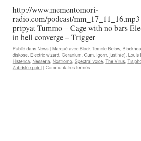
http://www.mementomori-
radio.com/podcast/mm_17_11_16.mp3 G
pripyat Tummo – Cage with no bars Elec
in hell converge – Trigger
Publié dans
News
|
Marqué avec
Black Temple Below
,
Blockhe
diskose
,
Electric wizard
,
Geranium
,
Gum
,
Igorrr
,
justin(e)
,
Louis
Histerica
,
Nesseria
,
Nostromo
,
Spectral voice
,
The Virus
,
Tisiph
sur
Zabriskie point
|
Commentaires fermés
Emission
N°25
:
16/11/17