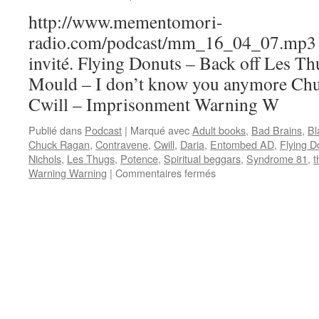
http://www.mementomori-
radio.com/podcast/mm_16_04_07.mp3 
invité. Flying Donuts – Back off Les T
Mould – I don’t know you anymore Chu
Cwill – Imprisonment Warning W
Publié dans
Podcast
|
Marqué avec
Adult books
,
Bad Brains
,
Bl
Chuck Ragan
,
Contravene
,
Cwill
,
Daria
,
Entombed AD
,
Flying D
Nichols
,
Les Thugs
,
Potence
,
Spiritual beggars
,
Syndrome 81
,
t
sur
Warning Warning
|
Commentaires fermés
Emission
N°4
:
07/04/2016