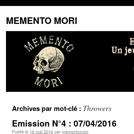
MEMENTO MORI
Aller
Throwers
Archives par mot-clé :
au
contenu
Emission N°4 : 07/04/2016
Publié le
16 mai 2016
par
mementomori