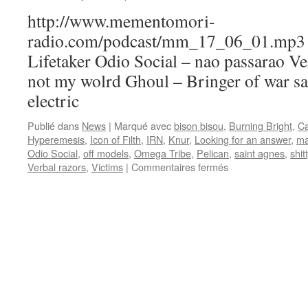
http://www.mementomori-
radio.com/podcast/mm_17_06_01.mp3 Pl
Lifetaker Odio Social – nao passarao Ver
not my wolrd Ghoul – Bringer of war sai
electric
Publié dans
News
|
Marqué avec
bison bisou
,
Burning Bright
,
Ca
Hyperemesis
,
Icon of Filth
,
IRN
,
Knur
,
Looking for an answer
,
ma
Odio Social
,
off models
,
Omega Tribe
,
Pelican
,
saint agnes
,
shitt
sur
Verbal razors
,
Victims
|
Commentaires fermés
Emission
N°19
:
01/06/2017