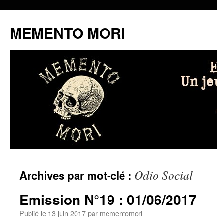
MEMENTO MORI
Aller
Odio Social
Archives par mot-clé :
au
contenu
Emission N°19 : 01/06/2017
Publié le
13 juin 2017
par
mementomori