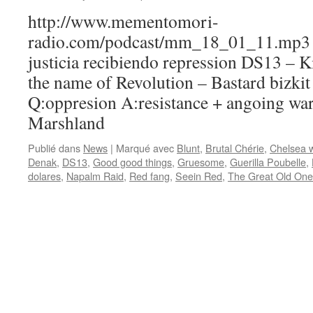
http://www.mementomori-
radio.com/podcast/mm_18_01_11.mp3 B
justicia recibiendo repression DS13 – Ki
the name of Revolution – Bastard bizkit
Q:oppresion A:resistance + angoing war
Marshland
Publié dans
News
|
Marqué avec
Blunt
,
Brutal Chérie
,
Chelsea w
Denak
,
DS13
,
Good good things
,
Gruesome
,
Guerilla Poubelle
,
dolares
,
Napalm Raid
,
Red fang
,
Seein Red
,
The Great Old One