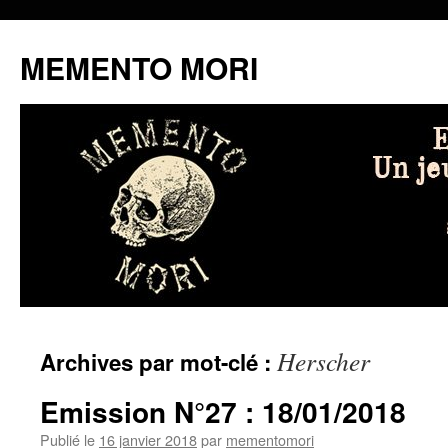
MEMENTO MORI
Aller
Herscher
Archives par mot-clé :
au
contenu
Emission N°27 : 18/01/2018
Publié le
16 janvier 2018
par
mementomori