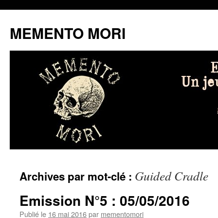
MEMENTO MORI
Aller
Guided Cradle
Archives par mot-clé :
au
contenu
Emission N°5 : 05/05/2016
Publié le
16 mai 2016
par
mementomori