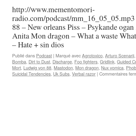
http://www.mementomori-
radio.com/podcast/mm_16_05_05.mp3 P
88 – New orleans Piss – Psykande ogan 
Anita Mon dragon – What a waste Wha
– Hate + sin dios
Publié dans
Podcast
|
Marqué avec
Agrotoxico
,
Arturo Scenarii
Bomba
,
Dirt to Dust
,
Discharge
,
Foo fighters
,
Gridlink
,
Guided C
Mort
,
Ludwig von 88
,
Mastodon
,
Mon dragon
,
Nux vomica
,
Phob
Suicidal Tendencies
,
Uk Subs
,
Verbal razor
|
Commentaires fer