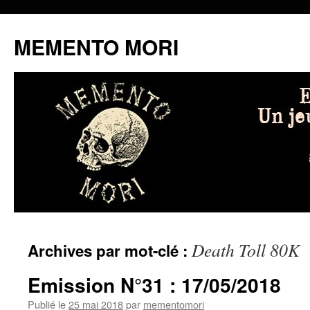
MEMENTO MORI
Aller
Death Toll 80K
Archives par mot-clé :
au
contenu
Emission N°31 : 17/05/2018
Publié le
25 mai 2018
par
mementomori