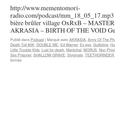
http://www.mementomori-
radio.com/podcast/mm_18_05_17.mp3 
bière brûler village OxRxB – MAST
AKRASIA – BIRTH OF THE VOID Guill
Publié dans
Podcast
|
Marqué avec
AKRASIA
,
Army Of The Ph
Death Toll 80K
,
DOUBLE ME
,
Ed Warner
,
Ex eye
,
Guillotine
,
Hu
Little Trouble Kids
,
Lust for death
,
Maréchal
,
MORUS
,
Non Phix
Sex Prisoner
,
SHALLOW GRAVE
,
Stygmate
,
TEETHGRINDER
sur
fermés
Emission
N°31
:
17/05/2018