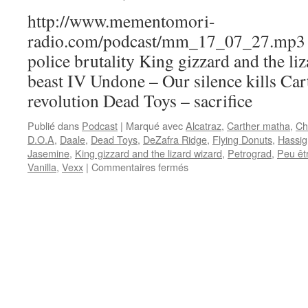
http://www.mementomori-
radio.com/podcast/mm_17_07_27.mp3 Pl
police brutality King gizzard and the li
beast IV Undone – Our silence kills Ca
revolution Dead Toys – sacrifice
Publié dans
Podcast
|
Marqué avec
Alcatraz
,
Carther matha
,
Ch
D.O.A
,
Daale
,
Dead Toys
,
DeZafra Ridge
,
Flying Donuts
,
Hassig
Jasemine
,
King gizzard and the lizard wizard
,
Petrograd
,
Peu êt
sur
Vanilla
,
Vexx
|
Commentaires fermés
Emission
N°21
:
27/07/2017