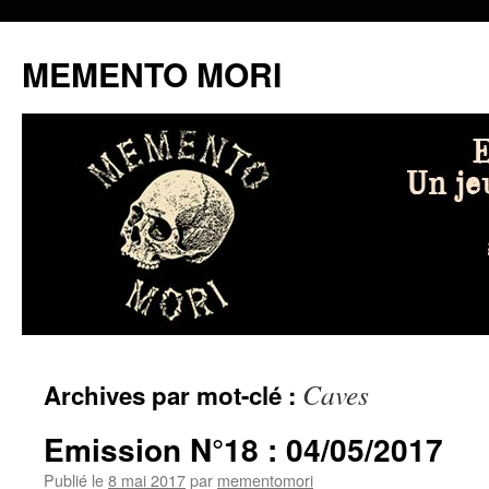
MEMENTO MORI
Aller
Caves
Archives par mot-clé :
au
contenu
Emission N°18 : 04/05/2017
Publié le
8 mai 2017
par
mementomori