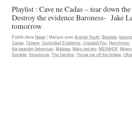
Playlist : Cave ne Cadas – tear down th
Destroy the evidence Baroness- Jake 
tomorrow
Publié dans
News
|
Marqué avec
Animal Youth
,
Baptists
,
baron
Caves
,
Clowns
,
Controlled Existence
,
Crippled Fox
,
Henchman
,
the bearder fisherman
,
Malaise
,
Mars red sky
,
MEINHOF
,
Mnemo
Sordide
,
Streptocok
,
The Decline
,
Throw me off the bridge
,
Ultr